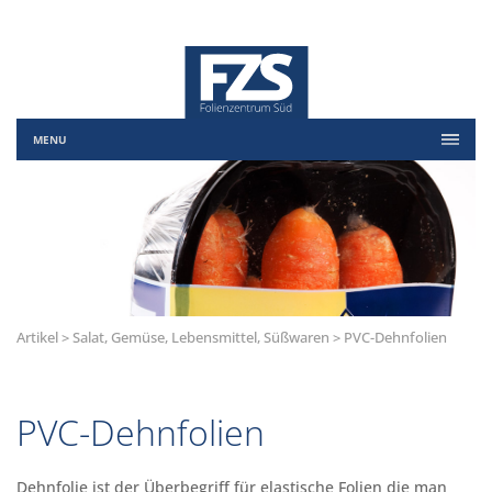
MENU
Artikel > Salat, Gemüse, Lebensmittel, Süßwaren > PVC-Dehnfolien
PVC-Dehnfolien
Dehnfolie ist der Überbegriff für elastische Folien die man